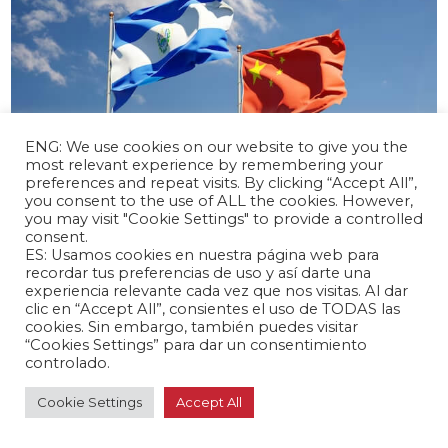
ENG: We use cookies on our website to give you the
most relevant experience by remembering your
preferences and repeat visits. By clicking “Accept All”,
you consent to the use of ALL the cookies. However,
you may visit "Cookie Settings" to provide a controlled
abril 17, 2024 /
consent.
El Salvador y China inician negociaciones
ES: Usamos cookies en nuestra página web para
para un TLC
recordar tus preferencias de uso y así darte una
experiencia relevante cada vez que nos visitas. Al dar
Latinoamérica 🌎
clic en “Accept All”, consientes el uso de TODAS las
cookies. Sin embargo, también puedes visitar
“Cookies Settings” para dar un consentimiento
controlado.
Cookie Settings
Accept All