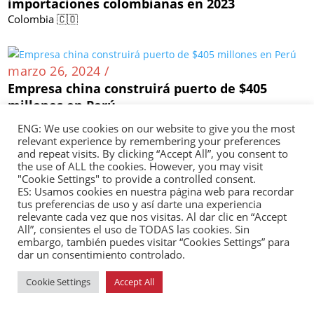
importaciones colombianas en 2023
Colombia 🇨🇴
marzo 26, 2024 /
Empresa china construirá puerto de $405
millones en Perú
Perú 🇵🇪
ENG: We use cookies on our website to give you the most
relevant experience by remembering your preferences
and repeat visits. By clicking “Accept All”, you consent to
the use of ALL the cookies. However, you may visit
"Cookie Settings" to provide a controlled consent.
marzo 22, 2024 /
ES: Usamos cookies en nuestra página web para recordar
tus preferencias de uso y así darte una experiencia
Siderúrgica Huachipato suspende operaciones
relevante cada vez que nos visitas. Al dar clic en “Accept
debido al impacto de las importaciones chinas
All”, consientes el uso de TODAS las cookies. Sin
Chile 🇨🇱
embargo, también puedes visitar “Cookies Settings” para
dar un consentimiento controlado.
Cookie Settings
Accept All
marzo 22, 2024 /