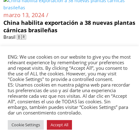
marzo 13, 2024 /
China habilita exportación a 38 nuevas plantas
cárnicas brasileñas
Brasil 🇧🇷
ENG: We use cookies on our website to give you the most
relevant experience by remembering your preferences
marzo 12, 2024 /
and repeat visits. By clicking “Accept All”, you consent to
the use of ALL the cookies. However, you may visit
Exportaciones de café brasileño a China crecen
"Cookie Settings" to provide a controlled consent.
158 % en primeros meses de 2024
ES: Usamos cookies en nuestra página web para recordar
Brasil 🇧🇷
tus preferencias de uso y así darte una experiencia
relevante cada vez que nos visitas. Al dar clic en “Accept
All”, consientes el uso de TODAS las cookies. Sin
embargo, también puedes visitar “Cookies Settings” para
marzo 12, 2024 /
dar un consentimiento controlado.
Delegación china llega a Nicaragua para
Cookie Settings
Accept All
dialogar sobre paz
Nicaragua 🇳🇮