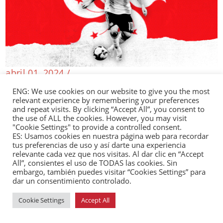
abril 01, 2024 /
La polémica de Lionel Messi en Hong Kong: Un
ENG: We use cookies on our website to give you the most
inesperado drama diplomático
relevant experience by remembering your preferences
Editoriales
and repeat visits. By clicking “Accept All”, you consent to
the use of ALL the cookies. However, you may visit
"Cookie Settings" to provide a controlled consent.
ES: Usamos cookies en nuestra página web para recordar
tus preferencias de uso y así darte una experiencia
relevante cada vez que nos visitas. Al dar clic en “Accept
marzo 27, 2024 /
All”, consientes el uso de TODAS las cookies. Sin
Perú anulará acuerdo de exclusividad con
embargo, también puedes visitar “Cookies Settings” para
empresa china para construcción de
dar un consentimiento controlado.
macropuerto
Cookie Settings
Accept All
Perú 🇵🇪