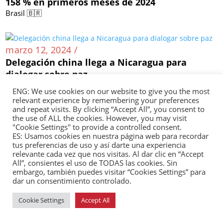
158 % en primeros meses de 2024
Brasil 🇧🇷
marzo 12, 2024 /
Delegación china llega a Nicaragua para
dialogar sobre paz
Nicaragua 🇳🇮
ENG: We use cookies on our website to give you the most
relevant experience by remembering your preferences
and repeat visits. By clicking “Accept All”, you consent to
the use of ALL the cookies. However, you may visit
marzo 11, 2024 /
"Cookie Settings" to provide a controlled consent.
Inversión china en México supera por 10 el
ES: Usamos cookies en nuestra página web para recordar
tus preferencias de uso y así darte una experiencia
registro oficial
relevante cada vez que nos visitas. Al dar clic en “Accept
México 🇲🇽
All”, consientes el uso de TODAS las cookies. Sin
embargo, también puedes visitar “Cookies Settings” para
dar un consentimiento controlado.
Cookie Settings
Accept All
marzo 08, 2024 /
Industria siderúrgica colombiana solicita