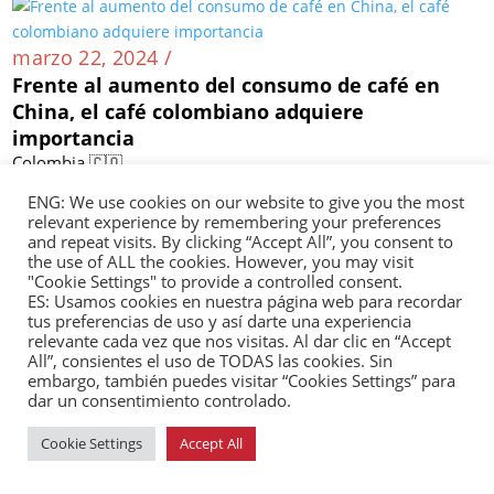
marzo 22, 2024 /
Frente al aumento del consumo de café en
China, el café colombiano adquiere
importancia
Colombia 🇨🇴
ENG: We use cookies on our website to give you the most
relevant experience by remembering your preferences
and repeat visits. By clicking “Accept All”, you consent to
the use of ALL the cookies. However, you may visit
marzo 22, 2024 /
"Cookie Settings" to provide a controlled consent.
Tratado entre China y Ecuador implica riesgos
ES: Usamos cookies en nuestra página web para recordar
tus preferencias de uso y así darte una experiencia
medioambientales
relevante cada vez que nos visitas. Al dar clic en “Accept
Ecuador 🇪🇨
All”, consientes el uso de TODAS las cookies. Sin
embargo, también puedes visitar “Cookies Settings” para
dar un consentimiento controlado.
Cookie Settings
Accept All
marzo 21, 2024 /
Director de la CIA visita Argentina para