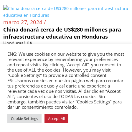
marzo 27, 2024 /
China donará cerca de US$280 millones para
infraestructura educativa en Honduras
Honduras 🇭🇳
ENG: We use cookies on our website to give you the most
relevant experience by remembering your preferences
and repeat visits. By clicking “Accept All”, you consent to
the use of ALL the cookies. However, you may visit
marzo 27, 2024 /
"Cookie Settings" to provide a controlled consent.
BYD y Raízen colaboran en la construcción de
ES: Usamos cookies en nuestra página web para recordar
nueve plantas fotovoltaicas en Brasil
tus preferencias de uso y así darte una experiencia
relevante cada vez que nos visitas. Al dar clic en “Accept
Brasil 🇧🇷
All”, consientes el uso de TODAS las cookies. Sin
embargo, también puedes visitar “Cookies Settings” para
dar un consentimiento controlado.
Cookie Settings
Accept All
marzo 26, 2024 /
Tensión diplomática entre China y Paraguay a