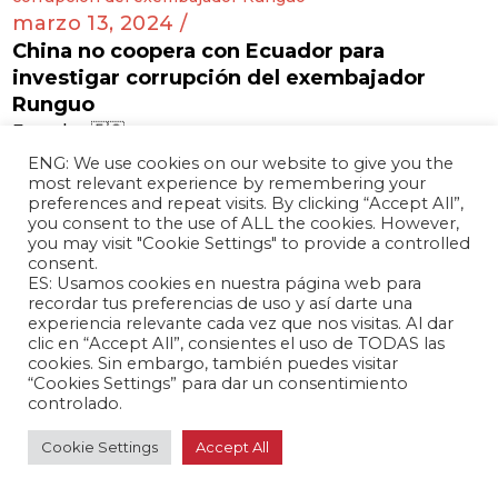
marzo 13, 2024 /
China no coopera con Ecuador para
investigar corrupción del exembajador
Runguo
Ecuador 🇪🇨
ENG: We use cookies on our website to give you the
most relevant experience by remembering your
preferences and repeat visits. By clicking “Accept All”,
you consent to the use of ALL the cookies. However,
marzo 13, 2024 /
you may visit "Cookie Settings" to provide a controlled
Xu Xueyuan fue designada como nueva
consent.
ES: Usamos cookies en nuestra página web para
embajadora de China en Panamá
recordar tus preferencias de uso y así darte una
Panamá 🇵🇦
experiencia relevante cada vez que nos visitas. Al dar
clic en “Accept All”, consientes el uso de TODAS las
cookies. Sin embargo, también puedes visitar
“Cookies Settings” para dar un consentimiento
controlado.
marzo 13, 2024 /
Cookie Settings
Accept All
Ciudad hondureña de San Pedro Sula se
hermana con ciudad china