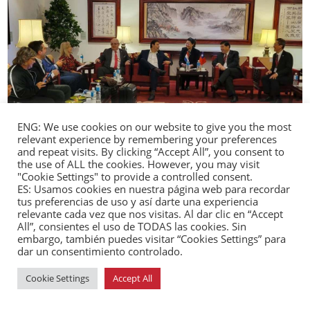
ENG: We use cookies on our website to give you the most
relevant experience by remembering your preferences
and repeat visits. By clicking “Accept All”, you consent to
abril 15, 2024 /
the use of ALL the cookies. However, you may visit
"Cookie Settings" to provide a controlled consent.
Delegación parlamentaria paraguaya visita
ES: Usamos cookies en nuestra página web para recordar
Taiwán para fortalecer lazos
tus preferencias de uso y así darte una experiencia
Paraguay 🇵🇾
relevante cada vez que nos visitas. Al dar clic en “Accept
All”, consientes el uso de TODAS las cookies. Sin
embargo, también puedes visitar “Cookies Settings” para
dar un consentimiento controlado.
Cookie Settings
Accept All