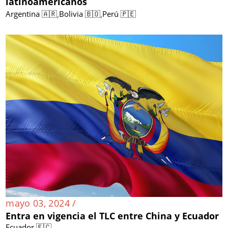
latinoamericanos
,
,
Argentina 🇦🇷
Bolivia 🇧🇴
Perú 🇵🇪
mayo 03, 2024 /
Entra en vigencia el TLC entre China y Ecuador
Ecuador 🇪🇨