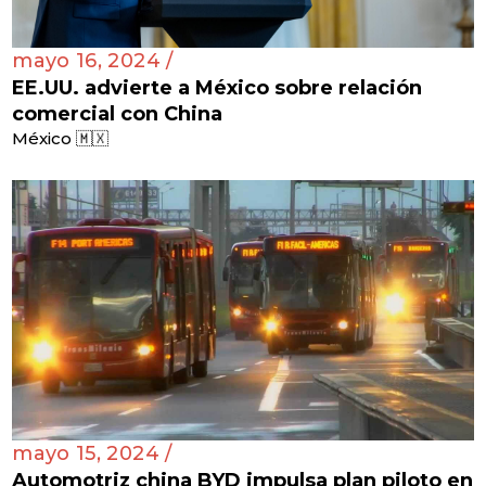
mayo 16, 2024 /
EE.UU. advierte a México sobre relación
comercial con China
México 🇲🇽
mayo 15, 2024 /
Automotriz china BYD impulsa plan piloto en