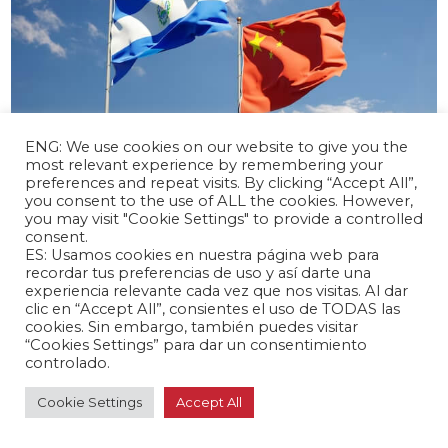
ENG: We use cookies on our website to give you the
most relevant experience by remembering your
preferences and repeat visits. By clicking “Accept All”,
abril 17, 2024 /
you consent to the use of ALL the cookies. However,
you may visit "Cookie Settings" to provide a controlled
El Salvador y China inician negociaciones
consent.
para un TLC
ES: Usamos cookies en nuestra página web para
Latinoamérica 🌎
recordar tus preferencias de uso y así darte una
experiencia relevante cada vez que nos visitas. Al dar
clic en “Accept All”, consientes el uso de TODAS las
cookies. Sin embargo, también puedes visitar
“Cookies Settings” para dar un consentimiento
controlado.
Cookie Settings
Accept All