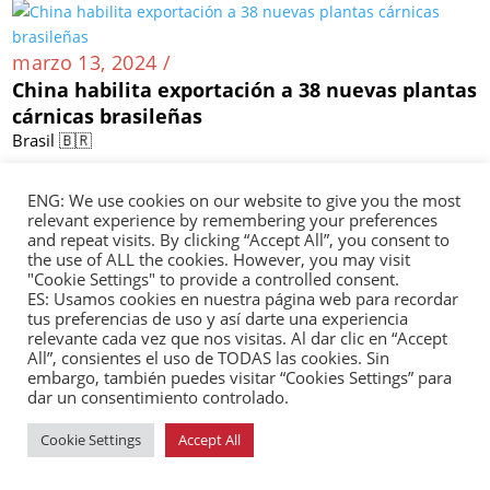
Ciudad hondureña de San Pedro Sula se
hermana con ciudad china
Honduras 🇭🇳
marzo 13, 2024 /
China habilita exportación a 38 nuevas plantas
ENG: We use cookies on our website to give you the most
cárnicas brasileñas
relevant experience by remembering your preferences
and repeat visits. By clicking “Accept All”, you consent to
Brasil 🇧🇷
the use of ALL the cookies. However, you may visit
"Cookie Settings" to provide a controlled consent.
ES: Usamos cookies en nuestra página web para recordar
tus preferencias de uso y así darte una experiencia
relevante cada vez que nos visitas. Al dar clic en “Accept
marzo 12, 2024 /
All”, consientes el uso de TODAS las cookies. Sin
Exportaciones de café brasileño a China crecen
embargo, también puedes visitar “Cookies Settings” para
dar un consentimiento controlado.
158 % en primeros meses de 2024
Brasil 🇧🇷
Cookie Settings
Accept All