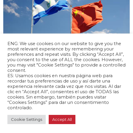
ENG: We use cookies on our website to give you the
most relevant experience by remembering your
preferences and repeat visits. By clicking “Accept All”,
abril 17, 2024 /
you consent to the use of ALL the cookies. However,
you may visit "Cookie Settings" to provide a controlled
El Salvador y China inician negociaciones
consent.
para un TLC
ES: Usamos cookies en nuestra página web para
Latinoamérica 🌎
recordar tus preferencias de uso y así darte una
experiencia relevante cada vez que nos visitas. Al dar
clic en “Accept All”, consientes el uso de TODAS las
cookies. Sin embargo, también puedes visitar
“Cookies Settings” para dar un consentimiento
controlado.
Cookie Settings
Accept All