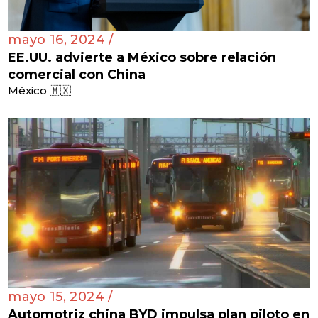
mayo 16, 2024 /
EE.UU. advierte a México sobre relación
comercial con China
México 🇲🇽
mayo 15, 2024 /
Automotriz china BYD impulsa plan piloto en