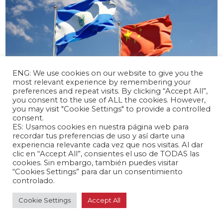
ENG: We use cookies on our website to give you the
most relevant experience by remembering your
preferences and repeat visits. By clicking “Accept All”,
you consent to the use of ALL the cookies. However,
you may visit "Cookie Settings" to provide a controlled
abril 17, 2024 /
consent.
El Salvador y China inician negociaciones
ES: Usamos cookies en nuestra página web para
para un TLC
recordar tus preferencias de uso y así darte una
experiencia relevante cada vez que nos visitas. Al dar
Latinoamérica 🌎
clic en “Accept All”, consientes el uso de TODAS las
cookies. Sin embargo, también puedes visitar
“Cookies Settings” para dar un consentimiento
controlado.
Cookie Settings
Accept All