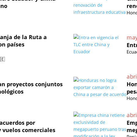
ano
ren
Hond
anja de la Ruta a
may
on países
Ent
Ecua
🇪
abri
an proyectos conjuntos
Hon
nológicos
pes
Hond
abri
acuerdos por
Emp
 vuelos comerciales
meg
Perú