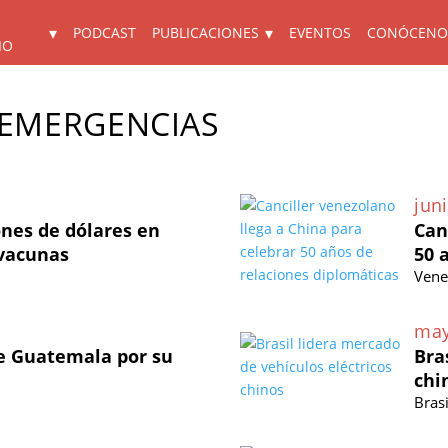
PODCAST
PUBLICACIONES
EVENTOS
CONÓCENO
IO
 EMERGENCIAS
juni
ones de dólares en
Can
 vacunas
50 
Vene
may
e Guatemala por su
Bra
chi
Brasi