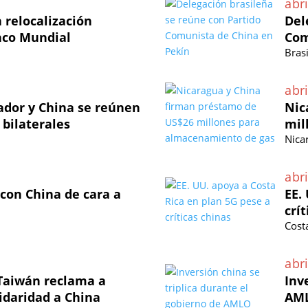
abri
 relocalización
Del
nco Mundial
Com
Brasi
abri
vador y China se reúnen
Nic
 bilaterales
mil
Nica
abri
 con China de cara a
EE.
crí
Cost
abri
 Taiwán reclama a
Inv
lidaridad a China
AM