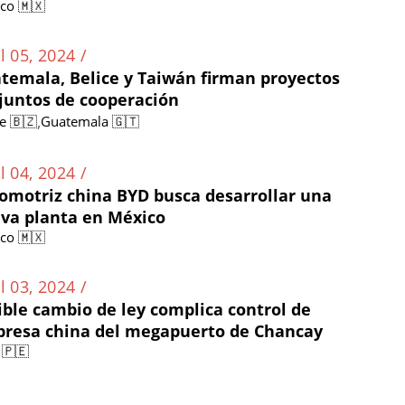
co 🇲🇽
l 05, 2024 /
temala, Belice y Taiwán firman proyectos
juntos de cooperación
,
ce 🇧🇿
Guatemala 🇬🇹
l 04, 2024 /
omotriz china BYD busca desarrollar una
va planta en México
co 🇲🇽
l 03, 2024 /
ible cambio de ley complica control de
resa china del megapuerto de Chancay
 🇵🇪