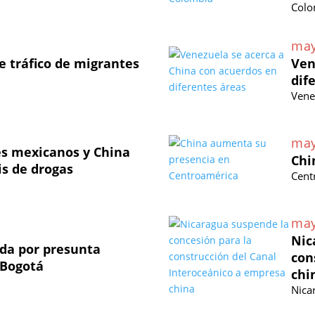
Colo
may
 tráfico de migrantes
Ven
dif
Vene
may
les mexicanos y China
Chi
is de drogas
Cent
may
Nic
ada por presunta
con
 Bogotá
chi
Nica