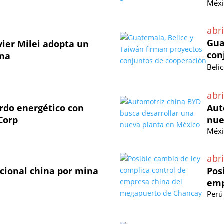
Méxi
abri
Gua
vier Milei adopta un
con
ina
Beli
abri
erdo energético con
Aut
Corp
nue
Méxi
abri
acional china por mina
Pos
emp
Perú