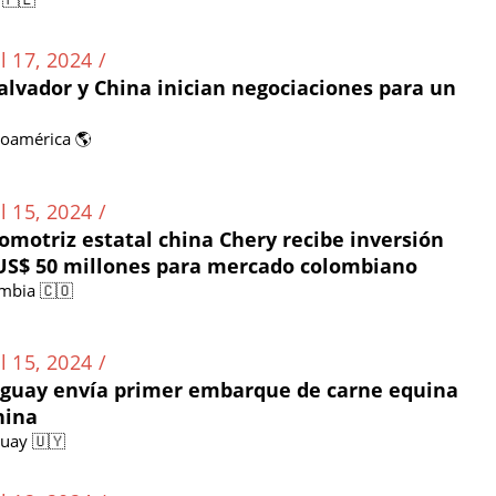
l 17, 2024 /
Salvador y China inician negociaciones para un
noamérica 🌎
l 15, 2024 /
omotriz estatal china Chery recibe inversión
US$ 50 millones para mercado colombiano
mbia 🇨🇴
l 15, 2024 /
guay envía primer embarque de carne equina
hina
uay 🇺🇾