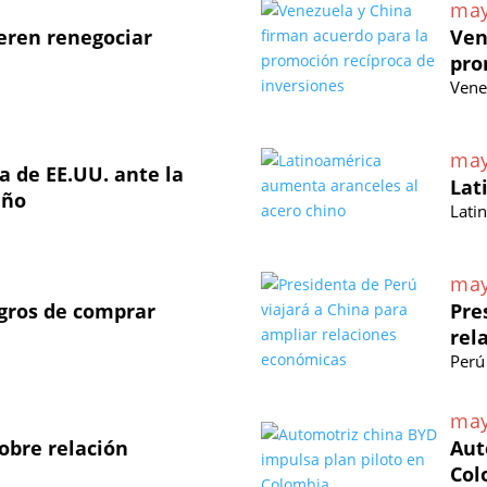
may
eren renegociar
Ven
pro
Vene
may
 de EE.UU. ante la
Lat
eño
Lati
may
igros de comprar
Pre
rel
Perú
may
obre relación
Aut
Col