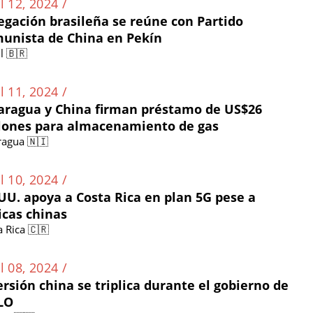
l 12, 2024 /
egación brasileña se reúne con Partido
unista de China en Pekín
l 🇧🇷
l 11, 2024 /
aragua y China firman préstamo de US$26
lones para almacenamiento de gas
ragua 🇳🇮
l 10, 2024 /
 UU. apoya a Costa Rica en plan 5G pese a
ticas chinas
a Rica 🇨🇷
l 08, 2024 /
ersión china se triplica durante el gobierno de
LO