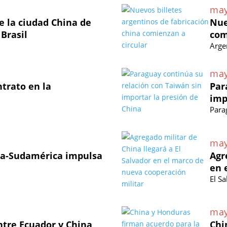
may
 la ciudad China de
Nue
 Brasil
com
Arge
may
ntrato en la
Par
imp
Para
may
na-Sudamérica impulsa
Agr
en 
El S
may
ntre Ecuador y China
Chi