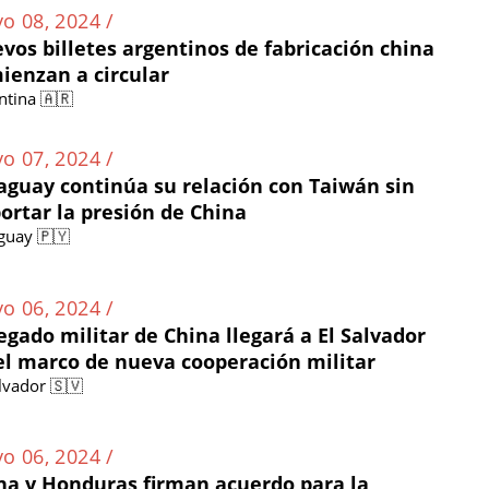
o 08, 2024 /
vos billetes argentinos de fabricación china
ienzan a circular
ntina 🇦🇷
o 07, 2024 /
aguay continúa su relación con Taiwán sin
ortar la presión de China
guay 🇵🇾
o 06, 2024 /
egado militar de China llegará a El Salvador
el marco de nueva cooperación militar
alvador 🇸🇻
o 06, 2024 /
na y Honduras firman acuerdo para la