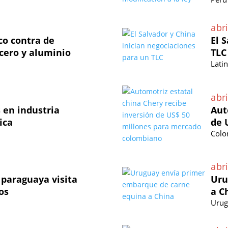
abri
co contra de
El 
cero y aluminio
TLC
Lati
abri
 en industria
Aut
ica
de 
Colo
abri
paraguaya visita
Uru
os
a C
Urug