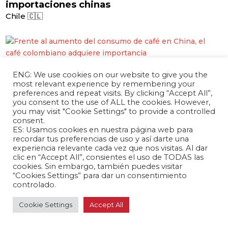
importaciones chinas
Chile 🇨🇱
marzo 22, 2024 /
ENG: We use cookies on our website to give you the
Frente al aumento del consumo de café en
most relevant experience by remembering your
China, el café colombiano adquiere
preferences and repeat visits. By clicking “Accept All”,
importancia
you consent to the use of ALL the cookies. However,
you may visit "Cookie Settings" to provide a controlled
Colombia 🇨🇴
consent.
ES: Usamos cookies en nuestra página web para
recordar tus preferencias de uso y así darte una
experiencia relevante cada vez que nos visitas. Al dar
clic en “Accept All”, consientes el uso de TODAS las
marzo 22, 2024 /
cookies. Sin embargo, también puedes visitar
Tratado entre China y Ecuador implica
“Cookies Settings” para dar un consentimiento
controlado.
riesgos medioambientales
Ecuador 🇪🇨
Cookie Settings
Accept All