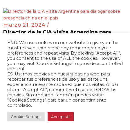
marzo 21, 2024 /
Director de la CIA visita Argentina para
dialogar sobre presencia china en el país
ENG: We use cookies on our website to give you the
Argentina 🇦🇷
most relevant experience by remembering your
preferences and repeat visits. By clicking “Accept All”,
you consent to the use of ALL the cookies. However,
you may visit "Cookie Settings" to provide a controlled
consent.
marzo 21, 2024 /
ES: Usamos cookies en nuestra página web para
recordar tus preferencias de uso y así darte una
China y Nicaragua firman acuerdo de
experiencia relevante cada vez que nos visitas. Al dar
cooperación espacial
clic en “Accept All”, consientes el uso de TODAS las
Nicaragua 🇳🇮
cookies. Sin embargo, también puedes visitar
“Cookies Settings” para dar un consentimiento
controlado.
Cookie Settings
Accept All
marzo 21, 2024 /
Delegación del Ministerio de Agricultura de