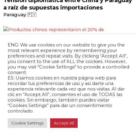
Tensión diplomática entre China y Paraguay
a raíz de supuestas importaciones
Paraguay 🇵🇾
marzo 26, 2024 /
ENG: We use cookies on our website to give you the
most relevant experience by remembering your
Productos chinos representaron el 20% de
preferences and repeat visits. By clicking “Accept All”,
importaciones colombianas en 2023
you consent to the use of ALL the cookies. However,
Colombia 🇨🇴
you may visit "Cookie Settings" to provide a controlled
consent.
ES: Usamos cookies en nuestra página web para
recordar tus preferencias de uso y así darte una
experiencia relevante cada vez que nos visitas. Al dar
clic en “Accept All”, consientes el uso de TODAS las
marzo 26, 2024 /
cookies. Sin embargo, también puedes visitar
Empresa china construirá puerto de $405
“Cookies Settings” para dar un consentimiento
millones en Perú
controlado.
Perú 🇵🇪
Cookie Settings
Accept All