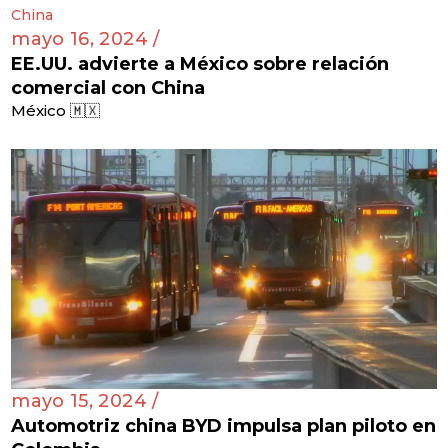
mayo 16, 2024 /
EE.UU. advierte a México sobre relación
comercial con China
México 🇲🇽
mayo 15, 2024 /
Automotriz china BYD impulsa plan piloto en