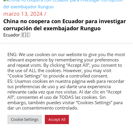
marzo 13, 2024 /
China no coopera con Ecuador para investigar
corrupción del exembajador Runguo
Ecuador 🇪🇨
ENG: We use cookies on our website to give you the most
relevant experience by remembering your preferences
marzo 13, 2024 /
and repeat visits. By clicking “Accept All”, you consent to
the use of ALL the cookies. However, you may visit
Xu Xueyuan fue designada como nueva
"Cookie Settings" to provide a controlled consent.
embajadora de China en Panamá
ES: Usamos cookies en nuestra página web para recordar
Panamá 🇵🇦
tus preferencias de uso y así darte una experiencia
relevante cada vez que nos visitas. Al dar clic en “Accept
All”, consientes el uso de TODAS las cookies. Sin
embargo, también puedes visitar “Cookies Settings” para
dar un consentimiento controlado.
marzo 13, 2024 /
Cookie Settings
Accept All
Ciudad hondureña de San Pedro Sula se
hermana con ciudad china