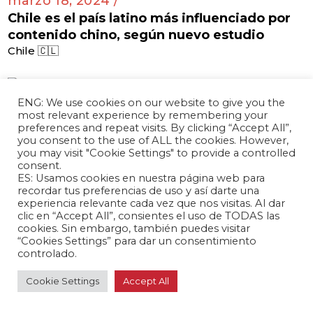
marzo 18, 2024 /
Chile es el país latino más influenciado por
contenido chino, según nuevo estudio
Chile 🇨🇱
marzo 18, 2024 /
ENG: We use cookies on our website to give you the
most relevant experience by remembering your
Embajador chino en Costa Rica deja su
preferences and repeat visits. By clicking “Accept All”,
puesto
you consent to the use of ALL the cookies. However,
Costa Rica 🇨🇷
you may visit "Cookie Settings" to provide a controlled
consent.
ES: Usamos cookies en nuestra página web para
recordar tus preferencias de uso y así darte una
experiencia relevante cada vez que nos visitas. Al dar
clic en “Accept All”, consientes el uso de TODAS las
marzo 14, 2024 /
cookies. Sin embargo, también puedes visitar
Bolivia busca expandir el uso del yuan para
“Cookies Settings” para dar un consentimiento
fortalecer relaciones comerciales con China
controlado.
Bolivia 🇧🇴
Cookie Settings
Accept All