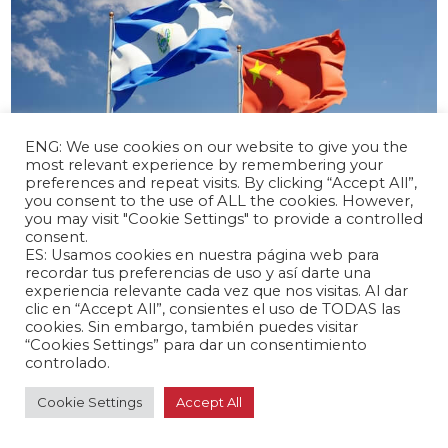
ENG: We use cookies on our website to give you the
most relevant experience by remembering your
preferences and repeat visits. By clicking “Accept All”,
you consent to the use of ALL the cookies. However,
you may visit "Cookie Settings" to provide a controlled
abril 17, 2024 /
consent.
El Salvador y China inician negociaciones
ES: Usamos cookies en nuestra página web para
para un TLC
recordar tus preferencias de uso y así darte una
experiencia relevante cada vez que nos visitas. Al dar
Latinoamérica 🌎
clic en “Accept All”, consientes el uso de TODAS las
cookies. Sin embargo, también puedes visitar
“Cookies Settings” para dar un consentimiento
controlado.
Cookie Settings
Accept All