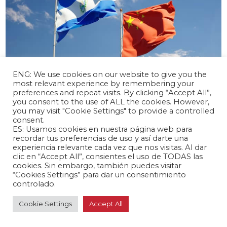
ENG: We use cookies on our website to give you the
most relevant experience by remembering your
preferences and repeat visits. By clicking “Accept All”,
abril 17, 2024 /
you consent to the use of ALL the cookies. However,
you may visit "Cookie Settings" to provide a controlled
El Salvador y China inician negociaciones
consent.
para un TLC
ES: Usamos cookies en nuestra página web para
Latinoamérica 🌎
recordar tus preferencias de uso y así darte una
experiencia relevante cada vez que nos visitas. Al dar
clic en “Accept All”, consientes el uso de TODAS las
cookies. Sin embargo, también puedes visitar
“Cookies Settings” para dar un consentimiento
controlado.
Cookie Settings
Accept All