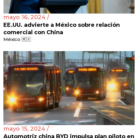
mayo 16, 2024 /
EE.UU. advierte a México sobre relación
comercial con China
México 🇲🇽
mayo 15, 2024 /
Automotriz china BYD impulsa plan piloto en