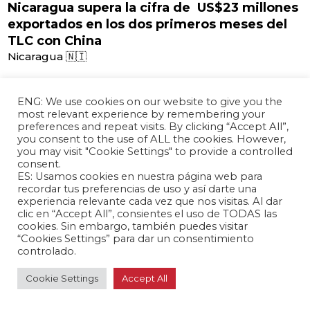
Nicaragua supera la cifra de US$23 millones
exportados en los dos primeros meses del
TLC con China
Nicaragua 🇳🇮
ENG: We use cookies on our website to give you the
most relevant experience by remembering your
abril 02, 2024 /
preferences and repeat visits. By clicking “Accept All”,
you consent to the use of ALL the cookies. However,
Tensión diplomática por presencia china en
you may visit "Cookie Settings" to provide a controlled
estación espacial argentina
consent.
Argentina 🇦🇷
ES: Usamos cookies en nuestra página web para
recordar tus preferencias de uso y así darte una
experiencia relevante cada vez que nos visitas. Al dar
clic en “Accept All”, consientes el uso de TODAS las
cookies. Sin embargo, también puedes visitar
abril 02, 2024 /
“Cookies Settings” para dar un consentimiento
controlado.
Canciller argentina visitará China para
fortalecer relaciones
Cookie Settings
Accept All
Argentina 🇦🇷