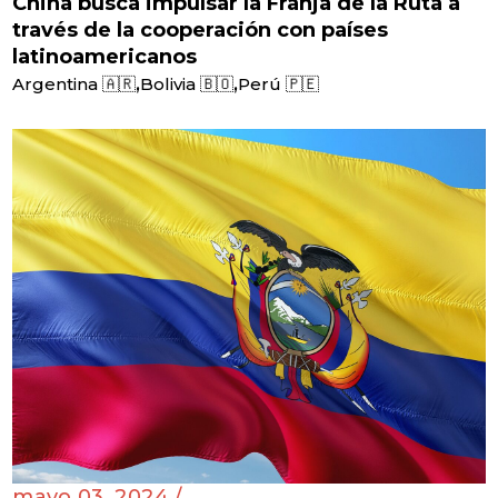
China busca impulsar la Franja de la Ruta a
través de la cooperación con países
latinoamericanos
,
,
Argentina 🇦🇷
Bolivia 🇧🇴
Perú 🇵🇪
mayo 03, 2024 /