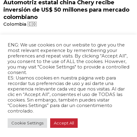
Automotriz estatal china Chery recibe
inversión de US$ 50 millones para mercado
colombiano
Colombia 🇨🇴
ENG: We use cookies on our website to give you the
most relevant experience by remembering your
preferences and repeat visits. By clicking “Accept All”,
you consent to the use of ALL the cookies. However,
you may visit "Cookie Settings" to provide a controlled
consent.
ES: Usamos cookies en nuestra página web para
recordar tus preferencias de uso y así darte una
experiencia relevante cada vez que nos visitas. Al dar
clic en “Accept All”, consientes el uso de TODAS las
cookies. Sin embargo, también puedes visitar
“Cookies Settings” para dar un consentimiento
controlado.
abril 15, 2024 /
Delegación parlamentaria paraguaya visita
Cookie Settings
Accept All
Taiwán para fortalecer lazos