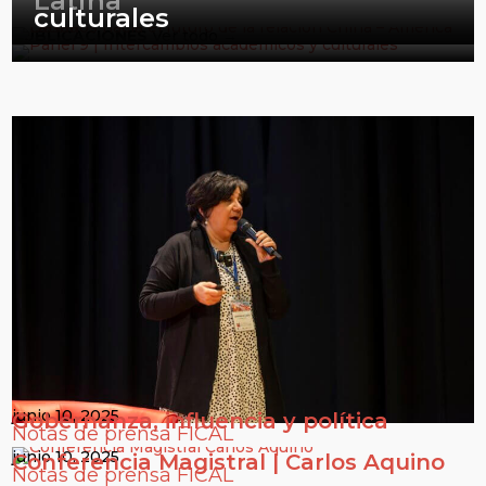
Latina
culturales
PUBLICACIONES
Ver todo →
junio 10, 2025
Gobernanza, influencia y política
Notas de prensa FICAL
junio 10, 2025
Conferencia Magistral | Carlos Aquino
Notas de prensa FICAL