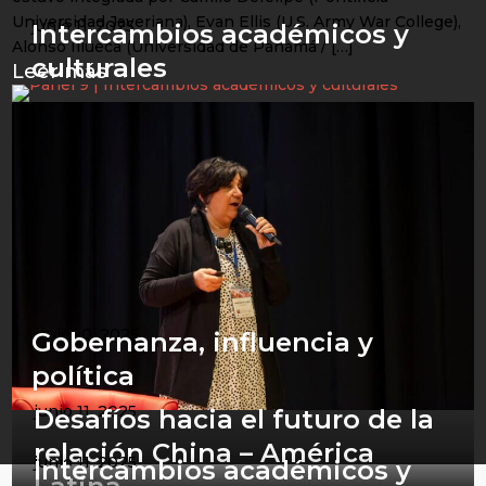
Universidad Javeriana), Evan Ellis (U.S. Army War College),
junio 11, 2025
Intercambios académicos y
Alonso Illueca (Universidad de Panamá / […]
culturales
Leer más →
junio 10, 2025
Gobernanza, influencia y
política
junio 11, 2025
Desafíos hacia el futuro de la
relación China – América
junio 11, 2025
Intercambios académicos y