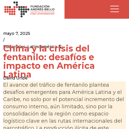
mayo 7, 2025
/
China y la crisis del
Editoriales
,
Latinoamérica 🌎
fentanilo: desafíos e
impacto en América
Latina
David Uribe
El avance del tráfico de fentanilo plantea
desafíos emergentes para América Latina y el
Caribe, no solo por el potencial incremento del
consumo interno, aún limitado, sino por la
consolidación de la región como espacio
logístico clave en las rutas internacionales del
narcotráfico. La producción ilícita de este