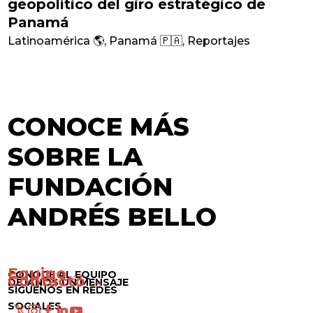
geopolítico del giro estratégico de
Panamá
Latinoamérica 🌎
,
Panamá 🇵🇦
,
Reportajes
CONOCE MÁS
SOBRE LA
FUNDACIÓN
ANDRÉS BELLO
Equipo →
CONOCE AL EQUIPO
Contacto →
DÉJANOS UN MENSAJE
SÍGUENOS EN REDES
SOCIALES