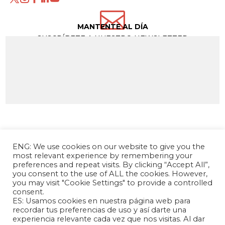

MANTENTE AL DÍA
SUSCRÍBETE A NUESTRO NEWSLETTER
ENG: We use cookies on our website to give you the
most relevant experience by remembering your
preferences and repeat visits. By clicking “Accept All”,
you consent to the use of ALL the cookies. However,
you may visit "Cookie Settings" to provide a controlled
consent.
La Fundación Andrés Bello – Centro de
ES: Usamos cookies en nuestra página web para
Investigación Chino Latinoamericano es una
recordar tus preferencias de uso y así darte una
experiencia relevante cada vez que nos visitas. Al dar
entidad sin fines de lucro, de carácter