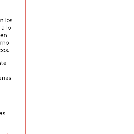
n los
 a lo
 en
erno
cos.
nte
banas
as