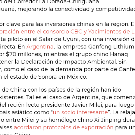
iguaná, mejorando la conectividad y competitivida
or clave para las inversiones chinas en la región. 
oración entre el consorcio CBC y Yacimientos de Li
ta piloto en el Salar de Uyuni, con una inversión 
irecta. En
Argentina
, la empresa Ganfeng Lithium
por $70 millones, mientras el grupo chino Hanaq
tener la Declaración de Impacto Ambiental. Sin
or, como el caso de la demanda por parte de Ganf
 el estado de Sonora en México.
s de China con los países de la región han ido
xistentes. Tal es el caso de Argentina, que comenz
el recién lecto presidente Javier Milei, para luego
 país asiático como “
un socio interesante
”. La relaj
o entre Milei y su homólogo chino Xi Jinping dur
aíses
acordaron protocolos de exportación
para u