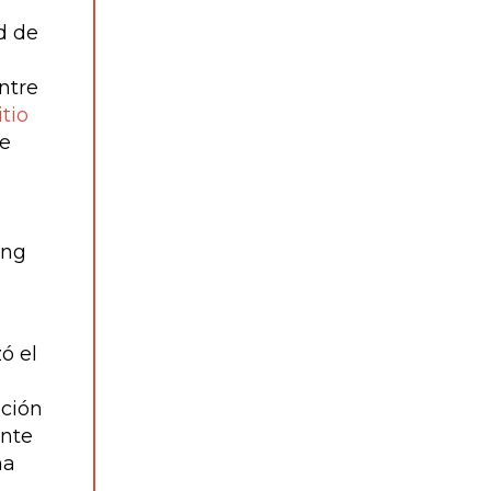
d de
Entre
tio
de
eng
ó el
ación
ante
na