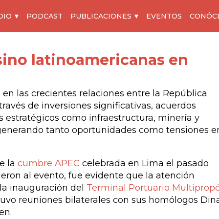
DIO
PODCAST
PUBLICACIONES
EVENTOS
CONÓC
 sino latinoamericanas en
n las crecientes relaciones entre la República
través de inversiones significativas, acuerdos
s estratégicos como infraestructura, minería y
, generando tanto oportunidades como tensiones e
e la
cumbre APEC
celebrada en Lima el pasado
ieron al evento, fue evidente que la atención
 la inauguración del
Terminal Portuario Multipropó
stuvo reuniones bilaterales con sus homólogos Din
en.