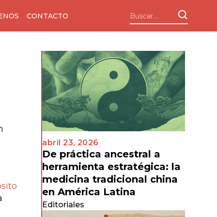
ENOS
CONTACTO
n
abril 23, 2026
De práctica ancestral a
herramienta estratégica: la
medicina tradicional china
sito
en América Latina
a
Editoriales