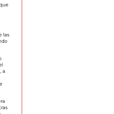
 que
e las
ando
o
el
, a
e
era
tras