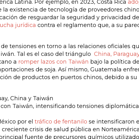
rica Latina. Por ejemplo, en 2023, Costa Rica
ado
 la existencia de tecnología de proveedores chin
icación de resguardar la seguridad y privacidad de
lucha jurídica
contra el reglamento que, a su parec
de tensiones en torno a las relaciones oficiales q
wán. Tal es el caso del triángulo
China, Paraguay
icano a
romper lazos con Taiwán
bajo la política d
importaciones de soja. Así mismo, Guatemala enfre
nción de productos en puertos chinos, debido a su
con Taiwán, intensificando tensiones diplomática
México por el
tráfico de fentanilo
se intensificaron 
reciente crisis de salud pública en Norteamérica
rincipal fuente de precursores químicos utilizad