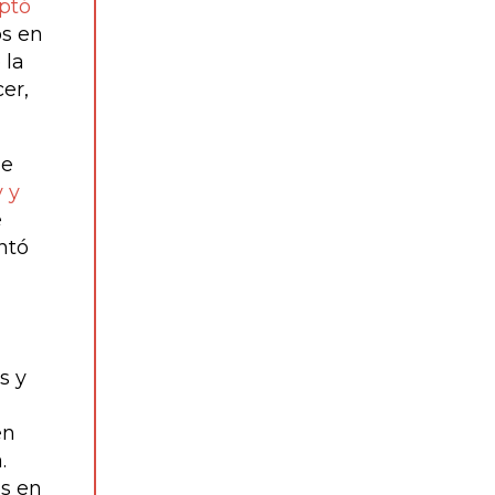
ptó
os en
 la
er,
ue
 y
e
ntó
s y
en
.
os en