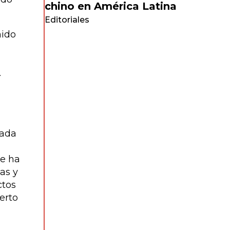
chino en América Latina
Editoriales
nido
.
cada
se ha
as y
ctos
erto