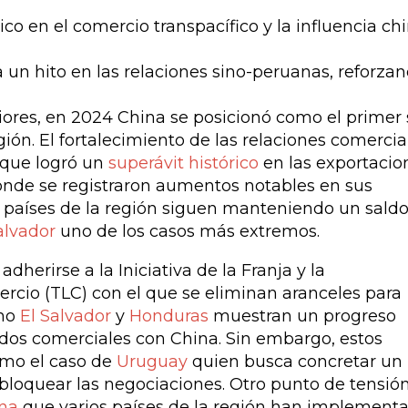
un hito en las relaciones sino-peruanas, reforzan
iores, en 2024 China se posicionó como el primer 
gión. El fortalecimiento de las relaciones comercia
 que logró un
superávit histórico
en las exportacio
onde se registraron aumentos notables en sus
s países de la región siguen manteniendo un sald
alvador
uno de los casos más extremos.
dherirse a la Iniciativa de la Franja y la
ercio (TLC) con el que se eliminan aranceles para
omo
El Salvador
y
Honduras
muestran un progreso
ados comerciales con China. Sin embargo, estos
omo el caso de
Uruguay
quien busca concretar un
 bloquear las negociaciones. Otro punto de tensió
ina
que varios países de la región han implement