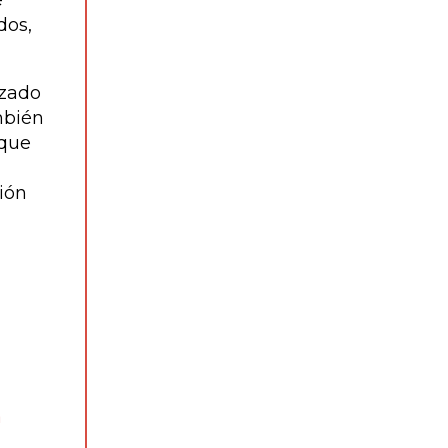
e
dos,
izado
mbién
 que
ión
a