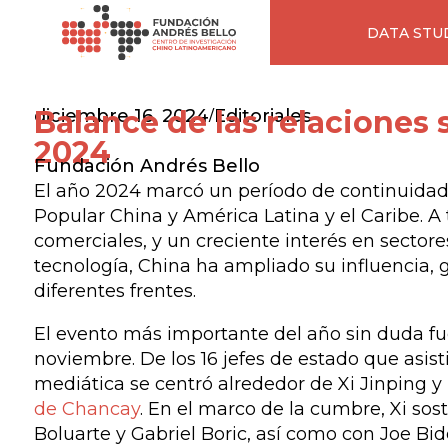
DATA STU
Balance de las relaciones
diciembre 16, 2024
Editoriales
/
2024
Fundación Andrés Bello
El año 2024 marcó un período de continuidad e
Popular China y América Latina y el Caribe. A 
comerciales, y un creciente interés en sectore
tecnología, China ha ampliado su influencia
diferentes frentes.
El evento más importante del año sin duda fu
noviembre. De los 16 jefes de estado que asist
mediática se centró alrededor de Xi Jinping y
de Chancay
. En el marco de la cumbre, Xi so
Boluarte y Gabriel Boric, así como con Joe Bid