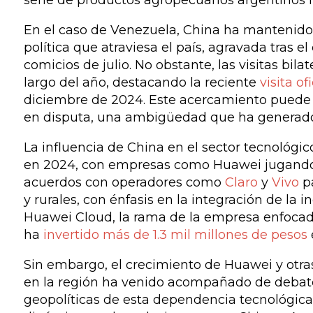
serie de productos agropecuarios argentinos 
En el caso de Venezuela, China ha mantenido s
política que atraviesa el país, agravada tras
comicios de julio. No obstante, las visitas bi
largo del año, destacando la reciente
visita ofi
diciembre de 2024. Este acercamiento puede i
en disputa, una ambigüedad que ha generado a
La influencia de China en el sector tecnológ
en 2024, con empresas como Huawei jugando u
acuerdos con operadores como
Claro
y
Vivo
pa
y rurales, con énfasis en la integración de la i
Huawei Cloud, la rama de la empresa enfocad
ha
invertido más de 1.3 mil millones de pesos
Sin embargo, el crecimiento de Huawei y otra
en la región ha venido acompañado de debates
geopolíticas de esta dependencia tecnológic