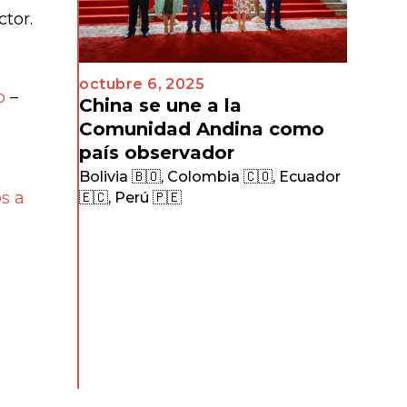
tor.
octubre 6, 2025
o
–
China se une a la
Comunidad Andina como
país observador
Bolivia 🇧🇴
,
Colombia 🇨🇴
,
Ecuador
s a
🇪🇨
,
Perú 🇵🇪