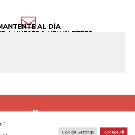

MANTENTE AL DÍA
TE A NUESTRO NEWSLETTER
gs"
Cookie Settings
Accept All
 cada