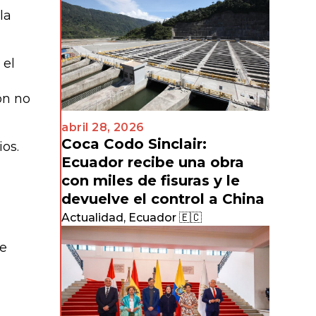
la
 el
ón no
abril 28, 2026
Coca Codo Sinclair:
os.
Ecuador recibe una obra
con miles de fisuras y le
devuelve el control a China
Actualidad
,
Ecuador 🇪🇨
de