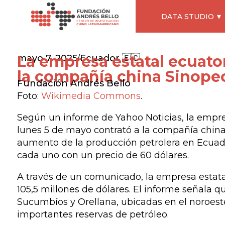
DATA STUDIO
La empresa estatal ecuato
mayo 7, 2025
Ecuador 🇪🇨
/
la compañía china Sinope
Fundación Andrés Bello
Foto:
Wikimedia Commons
.
Según un informe de Yahoo Noticias, la empre
lunes 5 de mayo contrató a la compañía china S
aumento de la producción petrolera en Ecuador
cada uno con un precio de 60 dólares.
A través de un comunicado, la empresa estatal
105,5 millones de dólares. El informe señala qu
Sucumbíos y Orellana, ubicadas en el noroest
importantes reservas de petróleo.