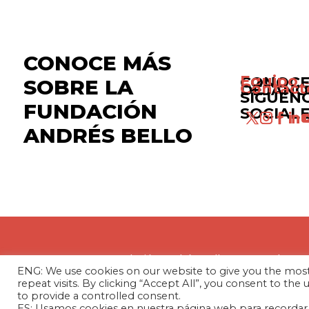
CONOCE MÁS
Equipo 
CONOCE
SOBRE LA
Contact
DÉJANO
SÍGUEN
FUNDACIÓN
SOCIAL
ANDRÉS BELLO
La Fundación Andrés Bello – Centro de Inv
ENG: We use cookies on our website to give you the mo
entidad sin fines de lucro, de carácter inde
repeat visits. By clicking “Accept All”, you consent to the
análisis de las relaciones internacionales e
to provide a controlled consent.
países de América Latina y el Caribe.
ES: Usamos cookies en nuestra página web para recordar t