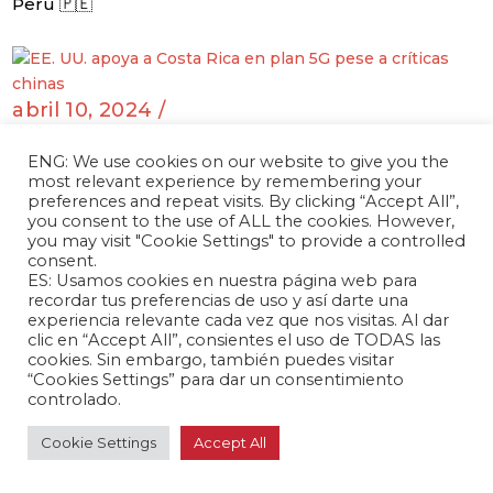
Perú 🇵🇪
abril 10, 2024 /
EE. UU. apoya a Costa Rica en plan 5G pese a
críticas chinas
ENG: We use cookies on our website to give you the
most relevant experience by remembering your
Costa Rica 🇨🇷
preferences and repeat visits. By clicking “Accept All”,
you consent to the use of ALL the cookies. However,
you may visit "Cookie Settings" to provide a controlled
consent.
ES: Usamos cookies en nuestra página web para
abril 08, 2024 /
recordar tus preferencias de uso y así darte una
Tras terremoto en la isla, Taiwán reclama a
experiencia relevante cada vez que nos visitas. Al dar
clic en “Accept All”, consientes el uso de TODAS las
Bolivia por expresar su solidaridad a China
cookies. Sin embargo, también puedes visitar
Bolivia 🇧🇴
“Cookies Settings” para dar un consentimiento
controlado.
Cookie Settings
Accept All
abril 08, 2024 /
Inversión china se triplica durante el