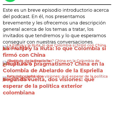
Este es un breve episodio introductorio acerca
del podcast. En él, nos presentamos
brevemente y les ofrecemos una descripción
general acerca de los temas a tratar, los
invitados que tendremos y lo que esperamos
conseguir con nuestras conversaciones.
La Franja y la Ruta: lo que Colombia sí
julio 14, 2026
firmó con China
¿Ruptura o pragmatismo? China en la
junio 23, 2026
Colombia de Abelardo de la Espriella
Segunda vuelta, dos visiones: qué
junio 17, 2026
esperar de la política exterior
colombiana