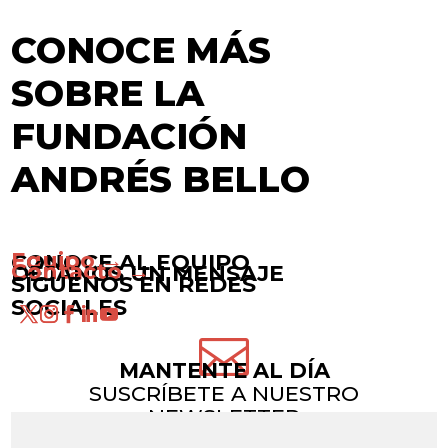
CONOCE MÁS
SOBRE LA
FUNDACIÓN
ANDRÉS BELLO
Equipo →
CONOCE AL EQUIPO
Contacto →
DÉJANOS UN MENSAJE
SÍGUENOS EN REDES
SOCIALES

MANTENTE AL DÍA
SUSCRÍBETE A NUESTRO
NEWSLETTER