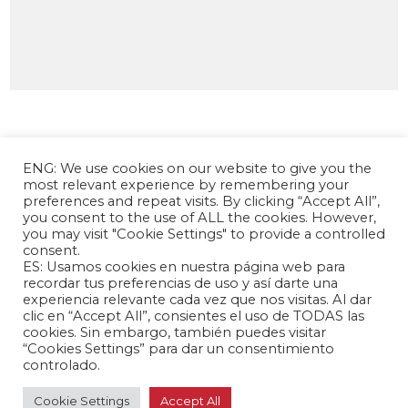
ENG: We use cookies on our website to give you the
most relevant experience by remembering your
preferences and repeat visits. By clicking “Accept All”,
you consent to the use of ALL the cookies. However,
you may visit "Cookie Settings" to provide a controlled
consent.
La Fundación Andrés Bello – Centro de
ES: Usamos cookies en nuestra página web para
Investigación Chino Latinoamericano es una
recordar tus preferencias de uso y así darte una
experiencia relevante cada vez que nos visitas. Al dar
entidad sin fines de lucro, de carácter
clic en “Accept All”, consientes el uso de TODAS las
independiente, dedicada a la investigación y
cookies. Sin embargo, también puedes visitar
análisis de las relaciones internacionales entre la
“Cookies Settings” para dar un consentimiento
controlado.
República Popular China y los países de América
Latina y el Caribe.
Cookie Settings
Accept All