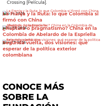
Crossing [Película].
La Franja y la Ruta: lo que Colombia sí
julio 14, 2026
firmó con China
¿Ruptura o pragmatismo? China en la
junio 23, 2026
Colombia de Abelardo de la Espriella
Segunda vuelta, dos visiones: qué
junio 17, 2026
esperar de la política exterior
colombiana
CONOCE MÁS
SOBRE LA