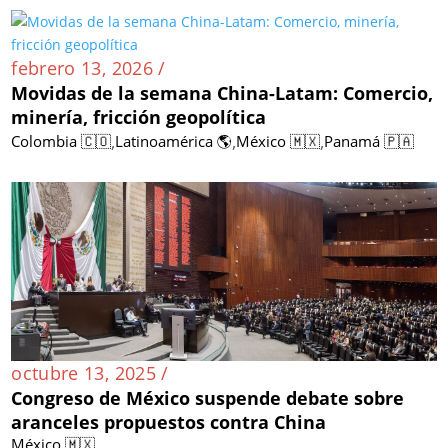
febrero 13, 2026 /
Movidas de la semana China-Latam: Comercio,
minería, fricción geopolítica
,
,
,
Colombia 🇨🇴
Latinoamérica 🌎
México 🇲🇽
Panamá 🇵🇦
octubre 13, 2025 /
Congreso de México suspende debate sobre
aranceles propuestos contra China
México 🇲🇽