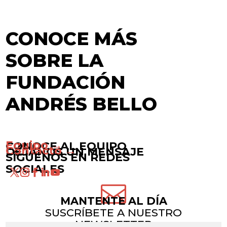
CONOCE MÁS
SOBRE LA
FUNDACIÓN
ANDRÉS BELLO
Equipo →
CONOCE AL EQUIPO
Contacto →
DÉJANOS UN MENSAJE
SÍGUENOS EN REDES
SOCIALES

MANTENTE AL DÍA
SUSCRÍBETE A NUESTRO
NEWSLETTER