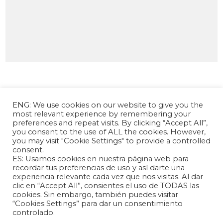
ENG: We use cookies on our website to give you the
most relevant experience by remembering your
preferences and repeat visits. By clicking “Accept All”,
you consent to the use of ALL the cookies. However,
you may visit "Cookie Settings" to provide a controlled
consent.
La Fundación Andrés Bello – Centro de
ES: Usamos cookies en nuestra página web para
Investigación Chino Latinoamericano es una
recordar tus preferencias de uso y así darte una
experiencia relevante cada vez que nos visitas. Al dar
entidad sin fines de lucro, de carácter
clic en “Accept All”, consientes el uso de TODAS las
independiente, dedicada a la investigación y
cookies. Sin embargo, también puedes visitar
análisis de las relaciones internacionales entre la
“Cookies Settings” para dar un consentimiento
República Popular China y los países de América
controlado.