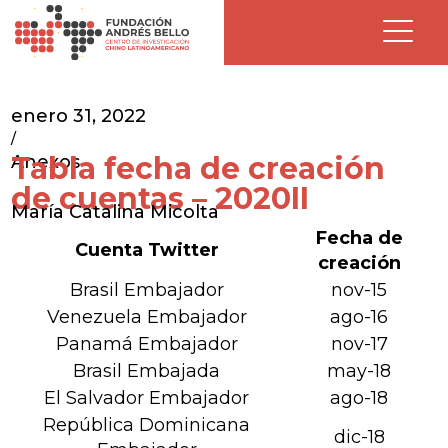
enero 31, 2022
/
Tabla fecha de creación
Anexos
de cuentas – 2020II
María Catalina Micolta
Fecha de
Cuenta Twitter
creación
Brasil Embajador
nov-15
Venezuela Embajador
ago-16
Panamá Embajador
nov-17
Brasil Embajada
may-18
El Salvador Embajador
ago-18
República Dominicana
dic-18