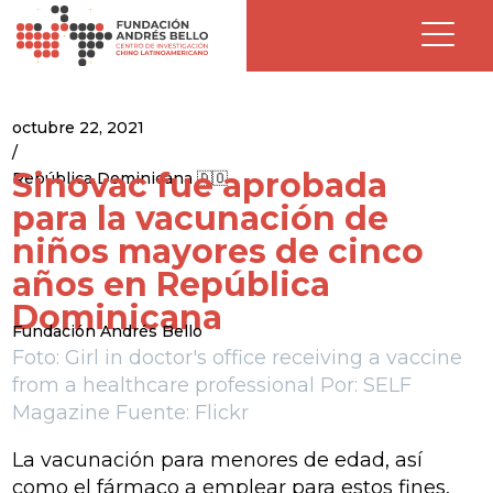
octubre 22, 2021
/
Sinovac fue aprobada
República Dominicana 🇩🇴
para la vacunación de
niños mayores de cinco
años en República
Dominicana
Fundación Andrés Bello
Foto: Girl in doctor's office receiving a vaccine
from a healthcare professional Por: SELF
Magazine Fuente: Flickr
La vacunación para menores de edad, así
como el fármaco a emplear para estos fines,