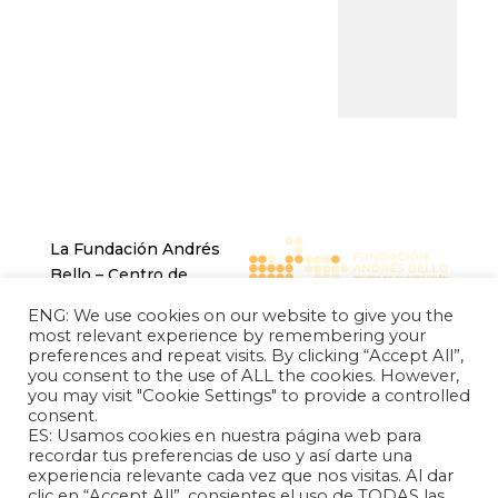
La Fundación Andrés
Bello – Centro de
Investigación Chino
ENG: We use cookies on our website to give you the
Latinoamericano es una
most relevant experience by remembering your
entidad sin fines de
preferences and repeat visits. By clicking “Accept All”,
you consent to the use of ALL the cookies. However,
lucro, de carácter
you may visit "Cookie Settings" to provide a controlled
independiente, dedicada
consent.
a la investigación y
ES: Usamos cookies en nuestra página web para
análisis de las relaciones
recordar tus preferencias de uso y así darte una
experiencia relevante cada vez que nos visitas. Al dar
internacionales entre la
clic en “Accept All”, consientes el uso de TODAS las