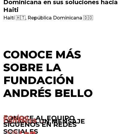
Dominicana en sus soluciones hacia
Haiti
Haití 🇭🇹
,
República Dominicana 🇩🇴
CONOCE MÁS
SOBRE LA
FUNDACIÓN
ANDRÉS BELLO
Equipo →
CONOCE AL EQUIPO
Contacto →
DÉJANOS UN MENSAJE
SÍGUENOS EN REDES
SOCIALES