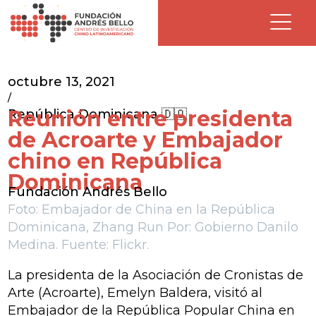
octubre 13, 2021
/
Reunión entre presidenta
República Dominicana 🇩🇴
de Acroarte y Embajador
chino en República
Dominicana
Fundación Andrés Bello
Foto: Embajador de China en la República
Dominicana, Zhang Run Por: Gobierno Danilo
Medina. Fuente: Flickr.
La presidenta de la Asociación de Cronistas de
Arte (Acroarte), Emelyn Baldera, visitó al
Embajador de la República Popular China en