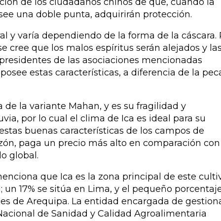
tición de los ciudadanos chinos de que, cuando la
see una doble punta, adquirirán protección.
l y varía dependiendo de la forma de la cáscara. 
se cree que los malos espíritus serán alejados y la
s presidentes de las asociaciones mencionadas
posee estas características, a diferencia de la pe
a de la variante
Mahan
, y es su fragilidad y
ia, por lo cual el clima de Ica es ideal para su
estas buenas características de los campos de
zón, paga un precio más alto en comparación con 
o global.
enciona que Ica es la zona principal de este culti
 un 17% se sitúa en Lima, y el pequeño porcentaj
les de Arequipa. La entidad encargada de gestion
o Nacional de Sanidad y Calidad Agroalimentaria