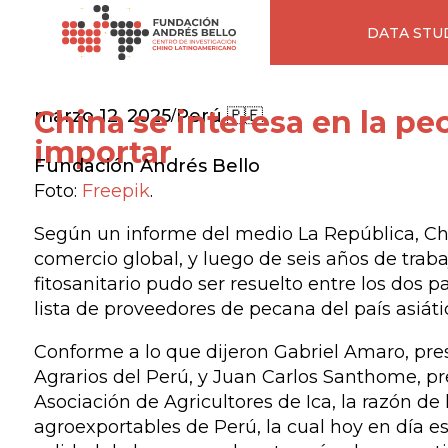
DATA STU
China se interesa en la p
marzo 12, 2025
Perú 🇵🇪
/
importar
Fundación Andrés Bello
Foto:
Freepik
.
Según un informe del medio
La República
, C
comercio global, y luego de seis años de trab
fitosanitario pudo ser resuelto entre los dos p
lista de proveedores de pecana del país asiáti
Conforme a lo que dijeron Gabriel Amaro, pre
Agrarios del Perú, y Juan Carlos Santhome, p
Asociación de Agricultores de Ica, la razón de
agroexportables de Perú, la cual hoy en día est