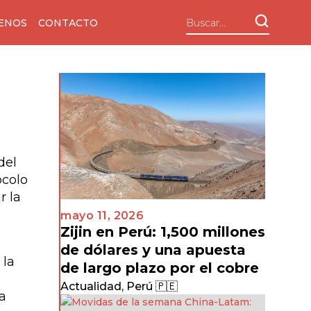
ENOS
CONTACTO
del
ocolo
r la
mayo 11, 2026
Zijin en Perú: 1,500 millones
de dólares y una apuesta
 la
de largo plazo por el cobre
Actualidad
,
Perú 🇵🇪
a