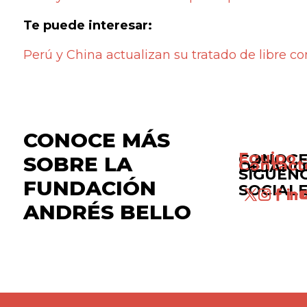
Te puede interesar:
Perú y China actualizan su tratado de libre c
CONOCE MÁS
Equipo 
CONOCE
SOBRE LA
Contact
DÉJANO
SÍGUEN
FUNDACIÓN
SOCIAL
ANDRÉS BELLO