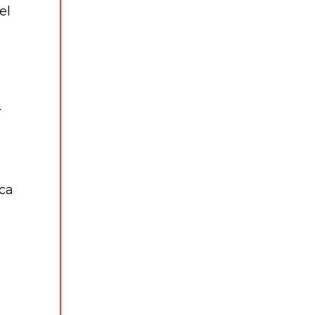
el
r
ca