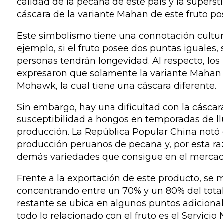
calidad de la pecana de este país y la supers
cáscara de la variante
Mahan
de este fruto po
Este simbolismo tiene una connotación cultura
ejemplo, si el fruto posee dos puntas iguales, 
personas tendrán longevidad. Al respecto, lo
expresaron que solamente la variante
Mahan
Mohawk
, la cual tiene una cáscara diferente.
Sin embargo, hay una dificultad con la cáscar
susceptibilidad a hongos en temporadas de lluv
producción. La República Popular China notó 
producción peruanos de pecana y, por esta ra
demás variedades que consigue en el mercad
Frente a la exportación de este producto, se m
concentrando entre un 70% y un 80% del total;
restante se ubica en algunos puntos adiciona
todo lo relacionado con el fruto es el Servici