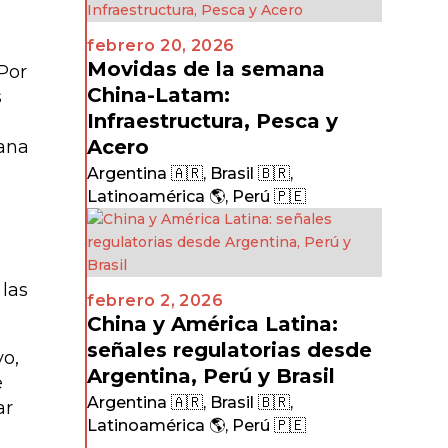
febrero 20, 2026
Movidas de la semana
Por
China-Latam:
s
Infraestructura, Pesca y
Acero
cana
Argentina 🇦🇷
,
Brasil 🇧🇷
,
Latinoamérica 🌎
,
Perú 🇵🇪
las
febrero 2, 2026
China y América Latina:
señales regulatorias desde
vo,
Argentina, Perú y Brasil
e
Argentina 🇦🇷
,
Brasil 🇧🇷
,
ar
Latinoamérica 🌎
,
Perú 🇵🇪