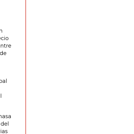
n
ecio
entre
 de
bal
l
enasa
 del
ias