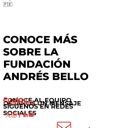
🇵🇪
CONOCE MÁS
SOBRE LA
FUNDACIÓN
ANDRÉS BELLO
Equipo →
CONOCE AL EQUIPO
Contacto →
DÉJANOS UN MENSAJE
SÍGUENOS EN REDES
SOCIALES
