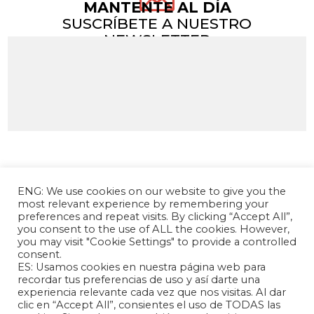
MANTENTE AL DÍA
SUSCRÍBETE A NUESTRO
NEWSLETTER
ENG: We use cookies on our website to give you the
most relevant experience by remembering your
preferences and repeat visits. By clicking “Accept All”,
you consent to the use of ALL the cookies. However,
you may visit "Cookie Settings" to provide a controlled
consent.
La Fundación Andrés Bello – Centro de
ES: Usamos cookies en nuestra página web para
Investigación Chino Latinoamericano es una
recordar tus preferencias de uso y así darte una
experiencia relevante cada vez que nos visitas. Al dar
entidad sin fines de lucro, de carácter
clic en “Accept All”, consientes el uso de TODAS las
independiente, dedicada a la investigación y