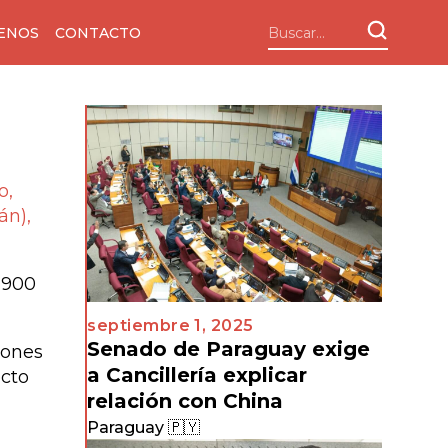
ENOS
CONTACTO
o,
án),
 900
septiembre 1, 2025
Senado de Paraguay exige
lones
a Cancillería explicar
ecto
relación con China
Paraguay 🇵🇾