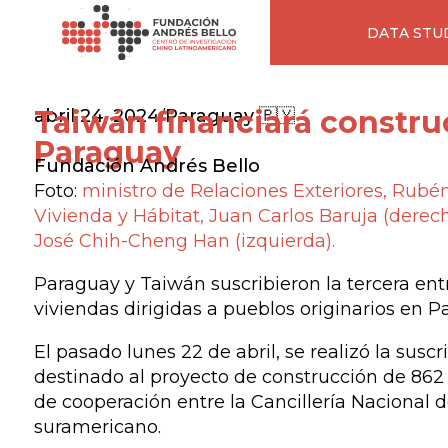
DATA STU
Taiwán financiará constru
abril 24, 2024
Paraguay 🇵🇾
/
Paraguay
Fundación Andrés Bello
Foto:
ministro de Relaciones Exteriores, Rubé
Vivienda y Hábitat, Juan Carlos Baruja (derec
José Chih-Cheng Han (izquierda).
Paraguay y Taiwán suscribieron la tercera ent
viviendas dirigidas a pueblos originarios en P
El pasado lunes 22 de abril, se realizó la sus
destinado al proyecto de construcción de 862
de cooperación entre la Cancillería Nacional 
suramericano.