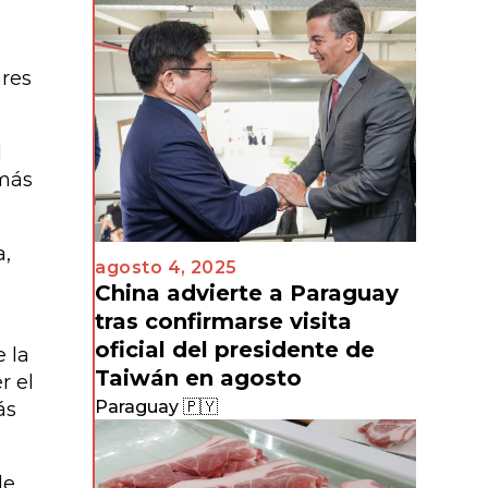
ares
l
 más
,
agosto 4, 2025
China advierte a Paraguay
tras confirmarse visita
oficial del presidente de
 la
Taiwán en agosto
r el
Paraguay 🇵🇾
ás
de