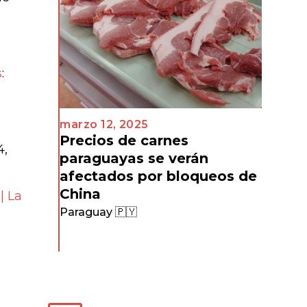
s
:
marzo 12, 2025
Precios de carnes
4,
paraguayas se verán
afectados por bloqueos de
China
| La
Paraguay 🇵🇾