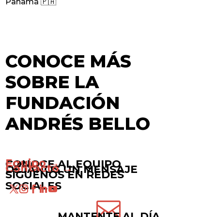
Panamá 🇵🇦
CONOCE MÁS
SOBRE LA
FUNDACIÓN
ANDRÉS BELLO
Equipo →
CONOCE AL EQUIPO
Contacto →
DÉJANOS UN MENSAJE
SÍGUENOS EN REDES
SOCIALES

MANTENTE AL DÍA