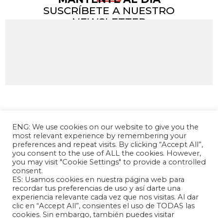
SUSCRÍBETE A NUESTRO
NEWSLETTER
ENG: We use cookies on our website to give you the
most relevant experience by remembering your
preferences and repeat visits. By clicking “Accept All”,
you consent to the use of ALL the cookies. However,
you may visit "Cookie Settings" to provide a controlled
consent.
La Fundación Andrés Bello – Centro de
ES: Usamos cookies en nuestra página web para
Investigación Chino Latinoamericano es una
recordar tus preferencias de uso y así darte una
experiencia relevante cada vez que nos visitas. Al dar
entidad sin fines de lucro, de carácter
clic en “Accept All”, consientes el uso de TODAS las
independiente, dedicada a la investigación y
cookies. Sin embargo, también puedes visitar