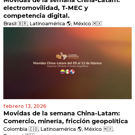
electromovilidad, T-MEC y
competencia digital.
Brasil 🇧🇷
,
Latinoamérica 🌎
,
México 🇲🇽
febrero 13, 2026
Movidas de la semana China-Latam:
Comercio, minería, fricción geopolítica
Colombia 🇨🇴
,
Latinoamérica 🌎
,
México 🇲🇽
,