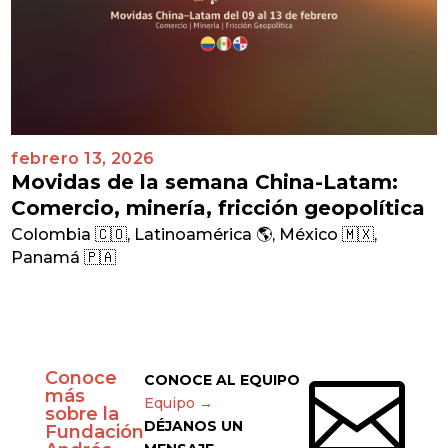
febrero 13, 2026
Movidas de la semana China-Latam:
Comercio, minería, fricción geopolítica
Colombia 🇨🇴
,
Latinoamérica 🌎
,
México 🇲🇽
,
Panamá 🇵🇦
Conoce

CONOCE AL EQUIPO
más
Equipo →
sobre la
DÉJANOS UN
Fundación