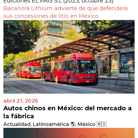
Ediciones EL PAÍS S.L (2023, octubre 23).
Bacanora Lithium advierte de que defenderá
sus concesiones de litio en México
.
abril 21, 2026
Autos chinos en México: del mercado a
la fábrica
Actualidad
,
Latinoamérica 🌎
,
México 🇲🇽