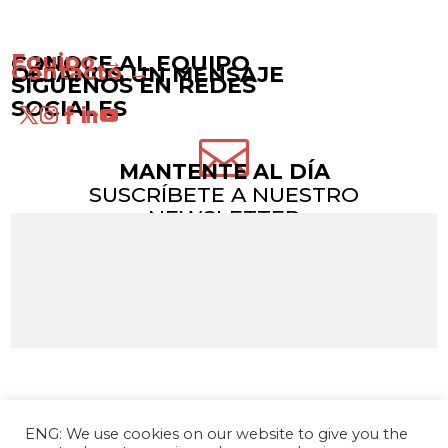
Equipo →
CONOCE AL EQUIPO
Contacto →
DÉJANOS UN MENSAJE
SÍGUENOS EN REDES
SOCIALES

MANTENTE AL DÍA
SUSCRÍBETE A NUESTRO
NEWSLETTER
ENG: We use cookies on our website to give you the