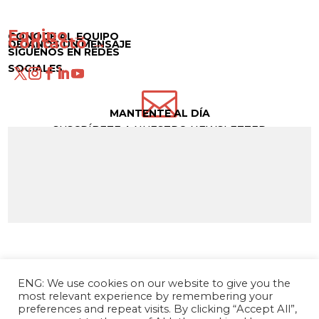
Equipo →
CONOCE AL EQUIPO
Contacto →
DÉJANOS UN MENSAJE
SÍGUENOS EN REDES
SOCIALES

MANTENTE AL DÍA
SUSCRÍBETE A NUESTRO NEWSLETTER
ENG: We use cookies on our website to give you the
most relevant experience by remembering your
preferences and repeat visits. By clicking “Accept All”,