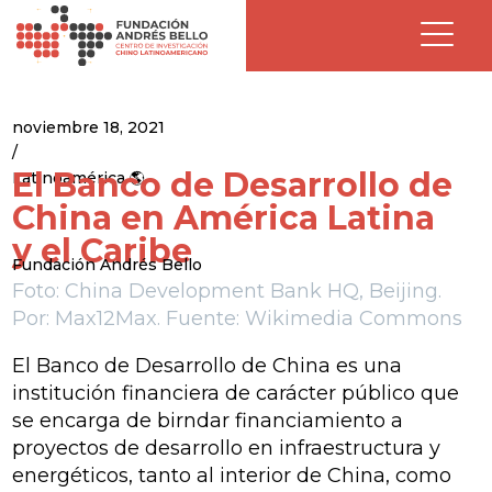
noviembre 18, 2021
/
El Banco de Desarrollo de
Latinoamérica 🌎
China en América Latina
y el Caribe
Fundación Andrés Bello
Foto: China Development Bank HQ, Beijing.
Por: Max12Max. Fuente: Wikimedia Commons
El Banco de Desarrollo de China es una
institución financiera de carácter público que
se encarga de birndar financiamiento a
proyectos de desarrollo en infraestructura y
energéticos, tanto al interior de China, como