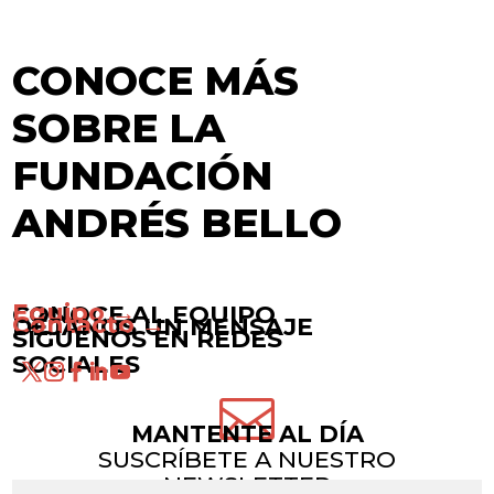
CONOCE MÁS
SOBRE LA
FUNDACIÓN
ANDRÉS BELLO
Equipo →
CONOCE AL EQUIPO
Contacto →
DÉJANOS UN MENSAJE
SÍGUENOS EN REDES
SOCIALES

MANTENTE AL DÍA
SUSCRÍBETE A NUESTRO
NEWSLETTER