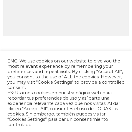
ENG: We use cookies on our website to give you the
most relevant experience by remembering your
preferences and repeat visits. By clicking “Accept All”,
you consent to the use of ALL the cookies. However,
you may visit "Cookie Settings" to provide a controlled
consent.
La Fundación Andrés Bello – Centro de
ES: Usamos cookies en nuestra página web para
Investigación Chino Latinoamericano es una
recordar tus preferencias de uso y así darte una
experiencia relevante cada vez que nos visitas. Al dar
entidad sin fines de lucro, de carácter
clic en “Accept All”, consientes el uso de TODAS las
independiente, dedicada a la investigación y
cookies. Sin embargo, también puedes visitar
análisis de las relaciones internacionales entre la
“Cookies Settings” para dar un consentimiento
controlado.
República Popular China y los países de América
Latina y el Caribe.