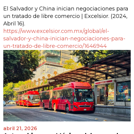
El Salvador y China inician negociaciones para
un tratado de libre comercio | Excelsior
. (2024,
Abril 16).
https://www.excelsior.com.mx/global/el-
salvador-y-china-inician-negociaciones-para-
un-tratado-de-libre-comercio/1646944
abril 21, 2026