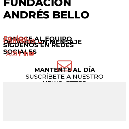
FUNDACIÓN
ANDRÉS BELLO
Equipo →
CONOCE AL EQUIPO
Contacto →
DÉJANOS UN MENSAJE
SÍGUENOS EN REDES
SOCIALES

MANTENTE AL DÍA
SUSCRÍBETE A NUESTRO
NEWSLETTER