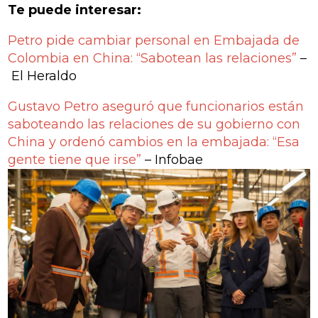
Te puede interesar:
Petro pide cambiar personal en Embajada de
Colombia en China: “Sabotean las relaciones”
–
El Heraldo
Gustavo Petro aseguró que funcionarios están
saboteando las relaciones de su gobierno con
China y ordenó cambios en la embajada: “Esa
gente tiene que irse”
– Infobae