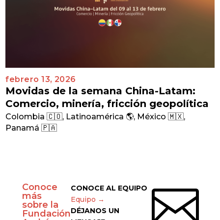
febrero 13, 2026
Movidas de la semana China-Latam:
Comercio, minería, fricción geopolítica
Colombia 🇨🇴
,
Latinoamérica 🌎
,
México 🇲🇽
,
Panamá 🇵🇦
Conoce

CONOCE AL EQUIPO
más
Equipo →
sobre la
DÉJANOS UN
Fundación