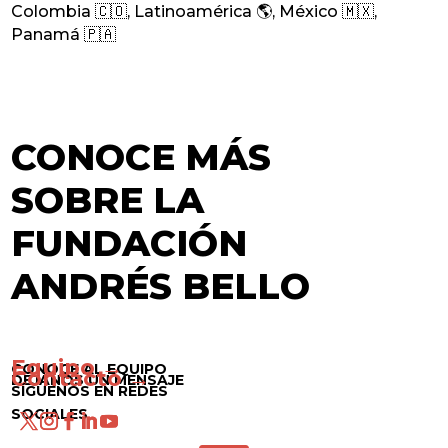
Colombia 🇨🇴
,
Latinoamérica 🌎
,
México 🇲🇽
,
Panamá 🇵🇦
CONOCE MÁS
SOBRE LA
FUNDACIÓN
ANDRÉS BELLO
Equipo →
CONOCE AL EQUIPO
Contacto →
DÉJANOS UN MENSAJE
SÍGUENOS EN REDES
SOCIALES