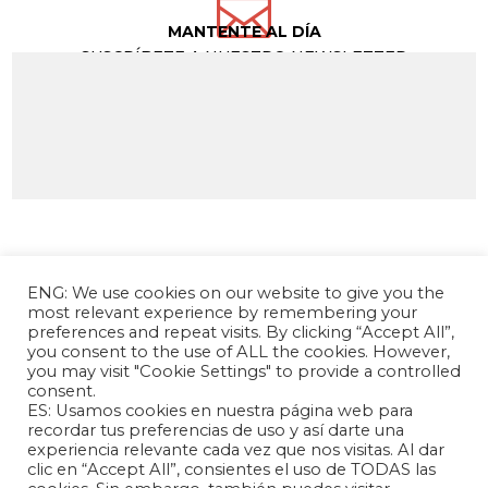

MANTENTE AL DÍA
SUSCRÍBETE A NUESTRO NEWSLETTER
ENG: We use cookies on our website to give you the
most relevant experience by remembering your
preferences and repeat visits. By clicking “Accept All”,
you consent to the use of ALL the cookies. However,
you may visit "Cookie Settings" to provide a controlled
consent.
La Fundación Andrés Bello – Centro de
ES: Usamos cookies en nuestra página web para
Investigación Chino Latinoamericano es una
recordar tus preferencias de uso y así darte una
experiencia relevante cada vez que nos visitas. Al dar
entidad sin fines de lucro, de carácter
clic en “Accept All”, consientes el uso de TODAS las
independiente, dedicada a la investigación y