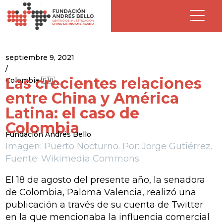
septiembre 9, 2021
/
Las crecientes relaciones
Colombia 🇨🇴
entre China y América
Latina: el caso de
Colombia
Fundación Andrés Bello
Imagen: Puerto Nocturno. Por: Jorge Gutiérrez.
Fuente: Wikimedia Commons.
El 18 de agosto del presente año, la senadora
de Colombia, Paloma Valencia, realizó una
publicación a través de su cuenta de Twitter
en la que mencionaba la influencia comercial