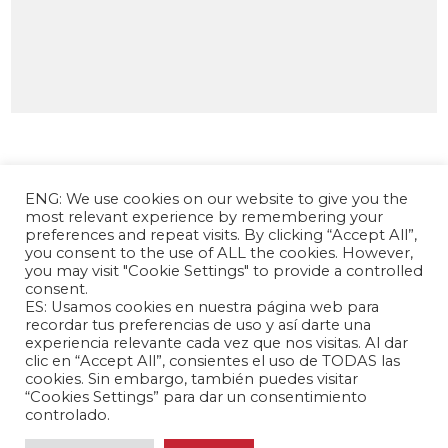
ENG: We use cookies on our website to give you the
most relevant experience by remembering your
preferences and repeat visits. By clicking “Accept All”,
you consent to the use of ALL the cookies. However,
you may visit "Cookie Settings" to provide a controlled
consent.
La Fundación Andrés Bello – Centro de
ES: Usamos cookies en nuestra página web para
Investigación Chino Latinoamericano es una
recordar tus preferencias de uso y así darte una
experiencia relevante cada vez que nos visitas. Al dar
entidad sin fines de lucro, de carácter
clic en “Accept All”, consientes el uso de TODAS las
independiente, dedicada a la investigación y
cookies. Sin embargo, también puedes visitar
análisis de las relaciones internacionales entre la
“Cookies Settings” para dar un consentimiento
República Popular China y los países de América
controlado.
Latina y el Caribe.