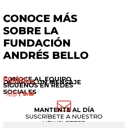
CONOCE MÁS
SOBRE LA
FUNDACIÓN
ANDRÉS BELLO
Equipo →
CONOCE AL EQUIPO
Contacto →
DÉJANOS UN MENSAJE
SÍGUENOS EN REDES
SOCIALES

MANTENTE AL DÍA
SUSCRÍBETE A NUESTRO
NEWSLETTER