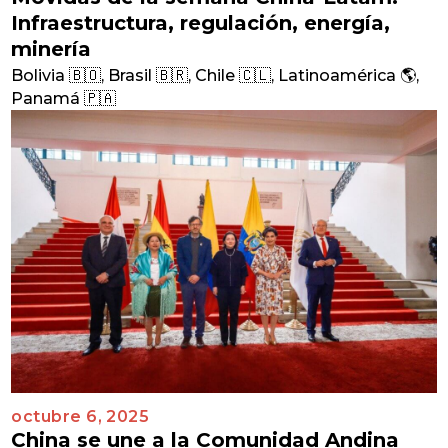
Infraestructura, regulación, energía,
minería
Bolivia 🇧🇴
,
Brasil 🇧🇷
,
Chile 🇨🇱
,
Latinoamérica 🌎
,
Panamá 🇵🇦
octubre 6, 2025
China se une a la Comunidad Andina