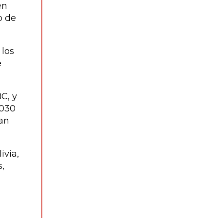
en
o de
 los
e
C, y
.030
ían
ivia,
,