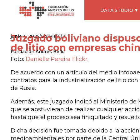
DATA STUDIO
Juzgado boliviano dispuso
junio 4, 2025
/
Bolivia 🇧🇴
de litio con empresas chin
Fundación Andrés Bello
Foto:
Danielle Pereira Flickr
.
De acuerdo con un artículo del medio Infobae, 
contratos para la industrialización de litio co
de Rusia.
Además, este juzgado indicó al Ministerio de 
que se abstuvieran de realizar cualquier acció
hasta que el proceso sea finiquitado y resuelto
Dicha decisión fue tomada debido a la acción
medioambientales por parte de la Central Ún