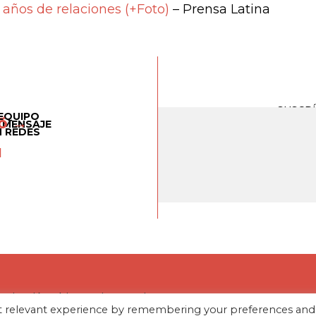
 años de relaciones (+Foto)
– Prensa Latina
SUSCR
→
EQUIPO
o →
 MENSAJE
N REDES
estigación Chino Latinoamericano es una
st relevant experience by remembering your preferences and
pendiente, dedicada a la investigación y