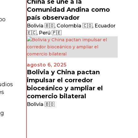
China se une a la
Comunidad Andina como
país observador
bo
Bolivia 🇧🇴
,
Colombia 🇨🇴
,
Ecuador
🇪🇨
,
Perú 🇵🇪
agosto 6, 2025
Bolivia y China pactan
impulsar el corredor
udios
bioceánico y ampliar el
es
comercio bilateral
Bolivia 🇧🇴
ng