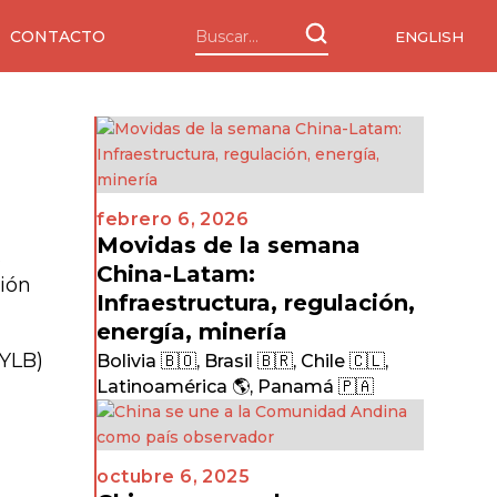
CONTACTO
ENGLISH
febrero 6, 2026
Movidas de la semana
s
China-Latam:
ción
Infraestructura, regulación,
energía, minería
(YLB)
Bolivia 🇧🇴
,
Brasil 🇧🇷
,
Chile 🇨🇱
,
Latinoamérica 🌎
,
Panamá 🇵🇦
octubre 6, 2025