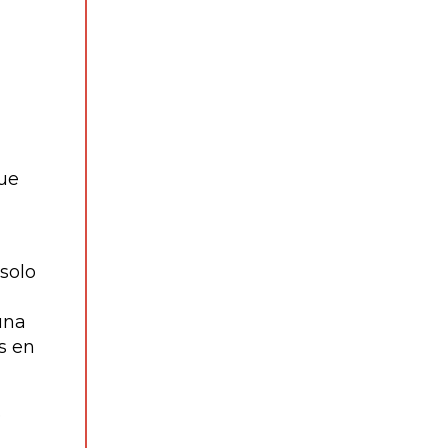
que
solo
una
s en
e