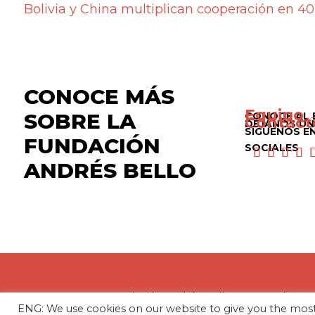
Bolivia y China multiplican cooperación en 40
CONOCE MÁS
Equipo 
SOBRE LA
CONOCE AL 
Contact
DÉJANOS UN
SÍGUENOS E
FUNDACIÓN
SOCIALES
ANDRÉS BELLO
La Fundación Andrés Bello – Centro de Inv
ENG: We use cookies on our website to give you the mo
entidad sin fines de lucro, de carácter inde