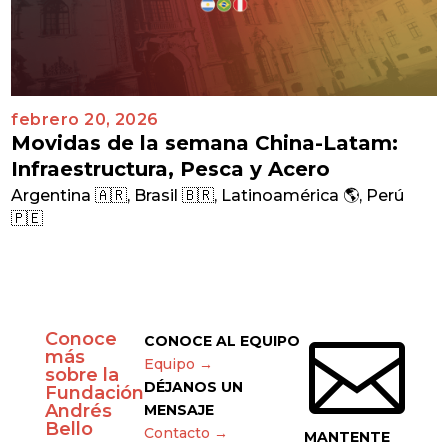
febrero 20, 2026
Movidas de la semana China-Latam:
Infraestructura, Pesca y Acero
Argentina 🇦🇷
,
Brasil 🇧🇷
,
Latinoamérica 🌎
,
Perú
🇵🇪
Conoce

CONOCE AL EQUIPO
más
Equipo →
sobre la
DÉJANOS UN
Fundación
Andrés
MENSAJE
Bello
Contacto →
MANTENTE